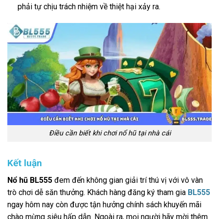
phải tự chịu trách nhiệm về thiệt hại xảy ra.
Điều cần biết khi chơi nổ hũ tại nhà cái
Kết luận
Nổ hũ BL555
đem đến không gian giải trí thú vị với vô vàn
trò chơi dễ săn thưởng. Khách hàng đăng ký tham gia
BL555
ngay hôm nay còn được tận hưởng chính sách khuyến mãi
chào mừng siêu hấp dẫn. Ngoài ra, mọi người hãy mời thêm