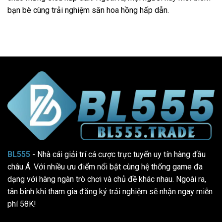
bạn bè cùng trải nghiệm săn hoa hồng hấp dẫn.
BL555
- Nhà cái giải trí cá cược trực tuyến uy tín hàng đầu
châu Á. Với nhiều ưu điểm nổi bật cùng hệ thống game đa
dạng với hàng ngàn trò chơi và chủ đề khác nhau. Ngoài ra,
tân binh khi tham gia đăng ký trải nghiệm sẽ nhận ngay miễn
phí 58K!