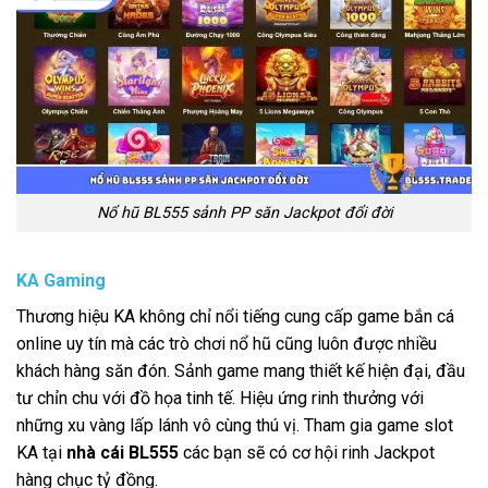
Nổ hũ BL555 sảnh PP săn Jackpot đổi đời
KA Gaming
Thương hiệu KA không chỉ nổi tiếng cung cấp game bắn cá
online uy tín mà các trò chơi nổ hũ cũng luôn được nhiều
khách hàng săn đón. Sảnh game mang thiết kế hiện đại, đầu
tư chỉn chu với đồ họa tinh tế. Hiệu ứng rinh thưởng với
những xu vàng lấp lánh vô cùng thú vị. Tham gia game slot
KA tại
nhà cái BL555
các bạn sẽ có cơ hội rinh Jackpot
hàng chục tỷ đồng.