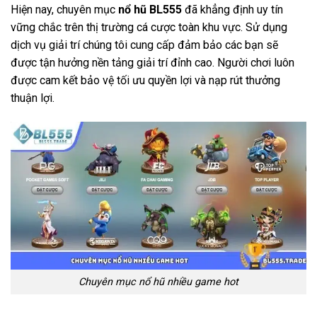
Hiện nay, chuyên mục
nổ hũ BL555
đã khẳng định uy tín
vững chắc trên thị trường cá cược toàn khu vực. Sử dụng
dịch vụ giải trí chúng tôi cung cấp đảm bảo các bạn sẽ
được tận hưởng nền tảng giải trí đỉnh cao. Người chơi luôn
được cam kết bảo vệ tối ưu quyền lợi và nạp rút thưởng
thuận lợi.
Chuyên mục nổ hũ nhiều game hot