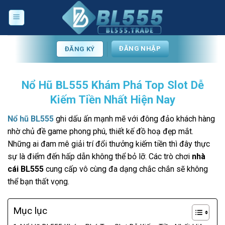
Skip
to
content
ĐĂNG NHẬP
ĐĂNG KÝ
Nổ Hũ BL555 Khám Phá Top Slot Dễ
Kiếm Tiền Nhất Hiện Nay
Nổ hũ BL555
ghi dấu ấn mạnh mẽ với đông đảo khách hàng
nhờ chủ đề game phong phú, thiết kế đồ hoạ đẹp mắt.
Những ai đam mê giải trí đổi thưởng kiếm tiền thì đây thực
sự là điểm đến hấp dẫn không thể bỏ lỡ. Các trò chơi
nhà
cái BL555
cung cấp vô cùng đa dạng chắc chắn sẽ không
thể bạn thất vọng.
Mục lục