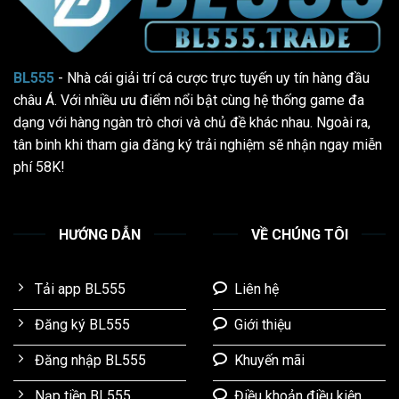
BL555
- Nhà cái giải trí cá cược trực tuyến uy tín hàng đầu
châu Á. Với nhiều ưu điểm nổi bật cùng hệ thống game đa
dạng với hàng ngàn trò chơi và chủ đề khác nhau. Ngoài ra,
tân binh khi tham gia đăng ký trải nghiệm sẽ nhận ngay miễn
phí 58K!
HƯỚNG DẪN
VỀ CHÚNG TÔI
Tải app BL555
Liên hệ
Đăng ký BL555
Giới thiệu
Đăng nhập BL555
Khuyến mãi
Nạp tiền BL555
Điều khoản điều kiện