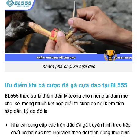
Khám phá chọi kê cựa dao
Ưu điểm khi cá cược đá gà cựa dao tại BL555
BL555
thực sự là điểm đến lý tưởng cho những ai đam mê
chọi kê, mong muốn kết hợp giải trí cùng cơ hội kiếm tiền
hấp dẫn. Lý do đó là:
Nhà cái cung cấp các trận đấu đá gà truyền hình trực tiếp,
chất lượng sắc nét. Hội viên theo dõi trận đúng thời gian