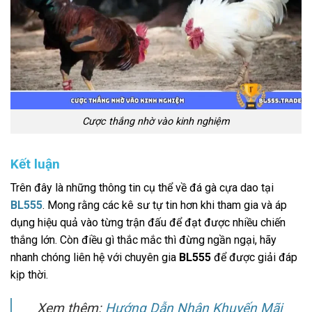
Cược thắng nhờ vào kinh nghiệm
Kết luận
Trên đây là những thông tin cụ thể về đá gà cựa dao tại
BL555
. Mong rằng các kê sư tự tin hơn khi tham gia và áp
dụng hiệu quả vào từng trận đấu để đạt được nhiều chiến
thắng lớn. Còn điều gì thắc mắc thì đừng ngần ngại, hãy
nhanh chóng liên hệ với chuyên gia
BL555
để được giải đáp
kịp thời.
Xem thêm:
Hướng Dẫn Nhận Khuyến Mãi