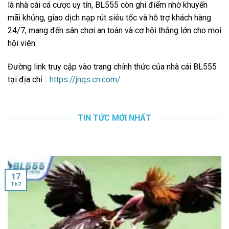
là nhà cái cá cược uy tín, BL555 còn ghi điểm nhờ khuyến
mãi khủng, giao dịch nạp rút siêu tốc và hỗ trợ khách hàng
24/7, mang đến sân chơi an toàn và cơ hội thắng lớn cho mọi
hội viên.
Đường link truy cập vào trang chính thức của nhà cái BL555
tại địa chỉ ::
https://jnqs.cn.com/
TIN TỨC MỚI NHẤT
17
Th7