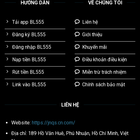
HƯỚNG DẪN
VỀ CHÚNG TÔI
Tải app BL555
Liên hệ
Đăng ký BL555
Giới thiệu
Đăng nhập BL555
Khuyến mãi
Nạp tiền BL555
Điều khoản điều kiện
Rút tiền BL555
Miễn trừ trách nhiệm
Link vào BL555
Chính sách bảo mật
LIÊN HỆ
Website:
https://jnqs.cn.com/
Địa chỉ: 189 Hồ Văn Huê, Phú Nhuận, Hồ Chí Minh, Việt