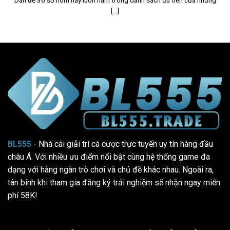
Dàn đề 36 số hôm nay luôn nằm trong danh sách ưu tiên của những
[...]
BL555
- Nhà cái giải trí cá cược trực tuyến uy tín hàng đầu
châu Á. Với nhiều ưu điểm nổi bật cùng hệ thống game đa
dạng với hàng ngàn trò chơi và chủ đề khác nhau. Ngoài ra,
tân binh khi tham gia đăng ký trải nghiệm sẽ nhận ngay miễn
phí 58K!