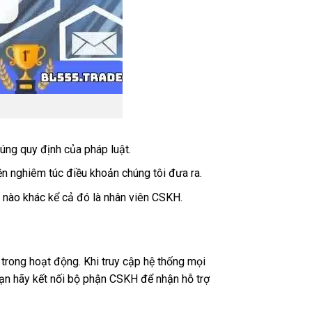
đúng quy định của pháp luật.
iện nghiêm túc điều khoản chúng tôi đưa ra.
3 nào khác kể cả đó là nhân viên CSKH.
trong hoạt động. Khi truy cập hệ thống mọi
 bạn hãy kết nối bộ phận CSKH để nhận hỗ trợ