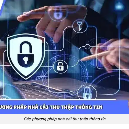
Các phương pháp nhà cái thu thập thông tin