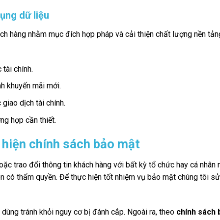
ụng dữ liệu
ách hàng nhằm mục đích hợp pháp và cải thiện chất lượng nền tảng
tài chính.
nh khuyến mãi mới.
 giao dịch tài chính.
ng hợp cần thiết.
 hiện chính sách bảo mật
ặc trao đổi thông tin khách hàng với bất kỳ tổ chức hay cá nhân 
 có thẩm quyền. Để thực hiện tốt nhiệm vụ bảo mật chúng tôi sử
i dùng tránh khỏi nguy cơ bị đánh cắp. Ngoài ra, theo
chính sách 