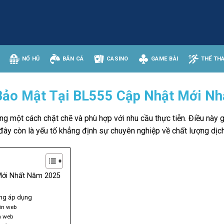
NỔ HŨ
BẮN CÁ
CASINO
GAME BÀI
THỂ TH
Bảo Mật Tại BL555 Cập Nhật Mới N
g một cách chặt chẽ và phù hợp với nhu cầu thực tiễn. Điều này 
 đây còn là yếu tố khẳng định sự chuyên nghiệp về chất lượng dịc
Mới Nhất Năm 2025
ang áp dụng
ên web
n web