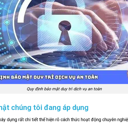
Quy định bảo mật duy trì dịch vụ an toàn
mật chúng tôi đang áp dụng
ây dựng rất chi tiết thể hiện rõ cách thức hoạt động chuyên nghi