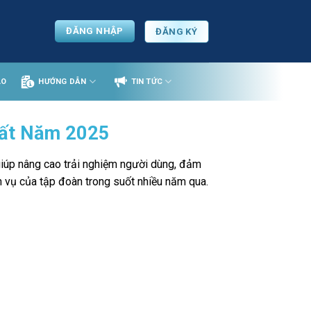
ĐĂNG NHẬP
ĐĂNG KÝ
AO
HƯỚNG DẪN
TIN TỨC
hất Năm 2025
giúp nâng cao trải nghiệm người dùng, đảm
h vụ của tập đoàn trong suốt nhiều năm qua.