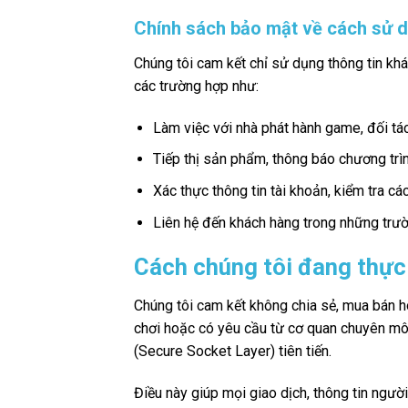
Chính sách bảo mật về cách sử d
Chúng tôi cam kết chỉ sử dụng thông tin kh
các trường hợp như:
Làm việc với nhà phát hành game, đối tác 
Tiếp thị sản phẩm, thông báo chương trì
Xác thực thông tin tài khoản, kiểm tra các
Liên hệ đến khách hàng trong những trườ
Cách chúng tôi đang thực
Chúng tôi cam kết không chia sẻ, mua bán ho
chơi hoặc có yêu cầu từ cơ quan chuyên môn
(Secure Socket Layer) tiên tiến.
Điều này giúp mọi giao dịch, thông tin ngườ