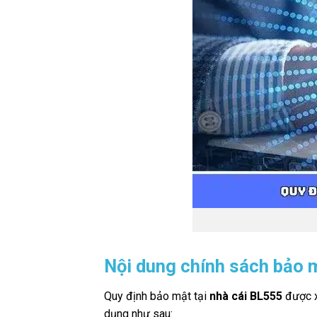
Nội dung chính sách bảo 
Quy định bảo mật tại
nhà cái BL555
được x
dụng như sau: