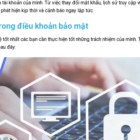
 tài khoản của mình. Từ việc thay đổi mật khẩu, lịch sử truy cập w
hát hiện kịp thời và cảnh báo ngay lập tức.
rong điều khoản bảo mật
tốt nhất các bạn cần thực hiện tốt những trách nhiệm của mình. T
sau đây: