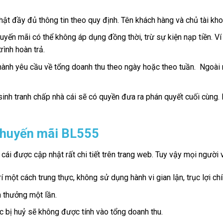
nhật đầy đủ thông tin theo quy định. Tên khách hàng và chủ tài k
uyến mãi có thể không áp dụng đồng thời, trừ sự kiện nạp tiền. V
ình hoàn trả.
 thành yêu cầu về tổng doanh thu theo ngày hoặc theo tuần. Ngoà
 sinh tranh chấp nhà cái sẽ có quyền đưa ra phán quyết cuối cùng
 khuyến mãi BL555
à cái được cập nhật rất chi tiết trên trang web. Tuy vậy mọi người
 một cách trung thực, không sử dụng hành vi gian lận, trục lợi chí
 thưởng một lần.
c bị huỷ sẽ không được tính vào tổng doanh thu.