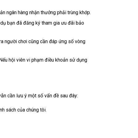
hoản ngân hàng nhận thưởng phải trùng khớp.
í dụ bạn đã đăng ký tham gia ưu đãi bảo
i ra người chơi cũng cần đáp ứng số vòng
. Nếu hội viên vi phạm điều khoản sử dụng
 vẫn cần lưu ý một số vấn đề sau đây:
nh sách của chúng tôi.