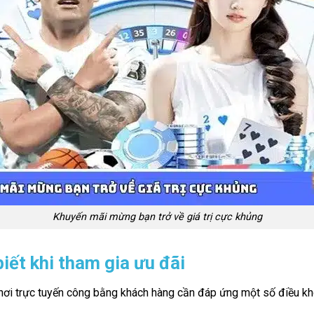
Khuyến mãi mừng bạn trở về giá trị cực khủng
iết khi tham gia ưu đãi
hơi trực tuyến công bằng khách hàng cần đáp ứng một số điều kh