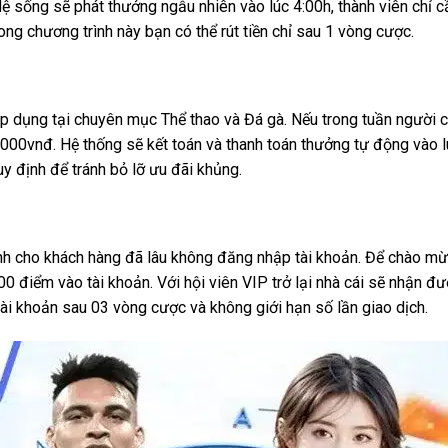
 Hệ sống sẽ phát thưởng ngẫu nhiên vào lúc 4:00h, thành viên chỉ 
ong chương trình này bạn có thể rút tiền chỉ sau 1 vòng cược.
 dụng tại chuyên mục Thể thao và Đá gà. Nếu trong tuần người ch
000vnđ. Hệ thống sẽ kết toán và thanh toán thưởng tự động vào l
uy định để tránh bỏ lỡ ưu đãi khủng.
nh cho khách hàng đã lâu không đăng nhập tài khoản. Để chào mừn
00 điểm vào tài khoản. Với hội viên VIP trở lại nhà cái sẽ nhận đư
tài khoản sau 03 vòng cược và không giới hạn số lần giao dịch.