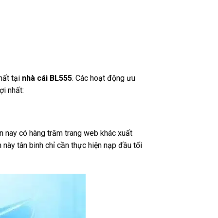
hất tại
nhà cái BL555
. Các hoạt động ưu
i nhất:
ện nay có hàng trăm trang web khác xuất
n này tân binh chỉ cần thực hiện nạp đầu tối