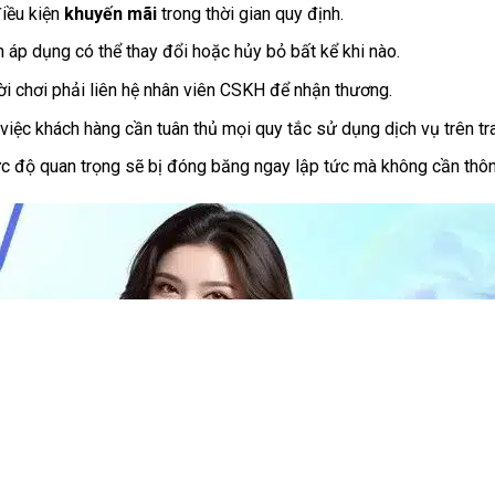
điều kiện
khuyến mãi
trong thời gian quy định.
ện áp dụng có thể thay đổi hoặc hủy bỏ bất kể khi nào.
i chơi phải liên hệ nhân viên CSKH để nhận thương.
 việc khách hàng cần tuân thủ mọi quy tắc sử dụng dịch vụ trên t
ức độ quan trọng sẽ bị đóng băng ngay lập tức mà không cần thô