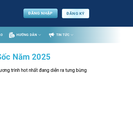
ĐĂNG NHẬP
ĐĂNG KÝ
AO
HƯỚNG DẪN
TIN TỨC
 Sốc Năm 2025
ương trình hot nhất đang diễn ra tưng bừng