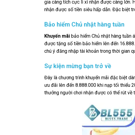
gia càng tích cực lì xì nhận được càng lớn.
nhận được số tiền siêu hấp dẫn. Đặc biệt tr
Bảo hiểm Chủ nhật hàng tuần
Khuyến mãi
bảo hiểm Chủ nhật hàng tuần áp
được tặng số tiền bảo hiểm lên đến 16.888.
chú ý đăng nhập tài khoản trong thời gian q
Sự kiện mừng bạn trở về
Đây là chương trình khuyến mãi đặc biệt dà
ưu đãi lên đến 8.888.000 khi nạp tối thiểu 2
thưởng người chơi nhận được có thể rút về 