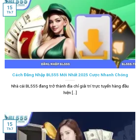
15
Th7
Cách Đăng Nhập BL555 Mới Nhất 2025 Cược Nhanh Chóng
Nhà cái BL555 đang trở thành địa chỉ giải trí trực tuyến hàng đầu
hiện [...]
15
Th7