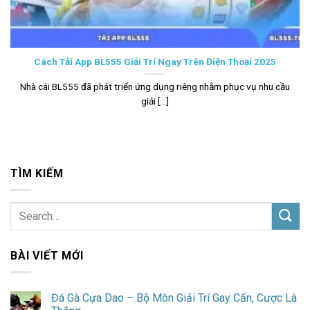
Cách Tải App BL555 Giải Trí Ngay Trên Điện Thoại 2025
Nhà cái BL555 đã phát triển ứng dụng riêng nhằm phục vụ nhu cầu
giải [...]
TÌM KIẾM
BÀI VIẾT MỚI
Đá Gà Cựa Dao – Bộ Môn Giải Trí Gay Cấn, Cược Là