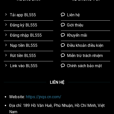
Tải app BL555
Liên hệ
Đăng ký BL555
Giới thiệu
Đăng nhập BL555
Khuyến mãi
Nạp tiền BL555
Điều khoản điều kiện
Rút tiền BL555
Miễn trừ trách nhiệm
Link vào BL555
Chính sách bảo mật
LIÊN HỆ
Website:
https://jnqs.cn.com/
Địa chỉ: 189 Hồ Văn Huê, Phú Nhuận, Hồ Chí Minh, Việt
Nam