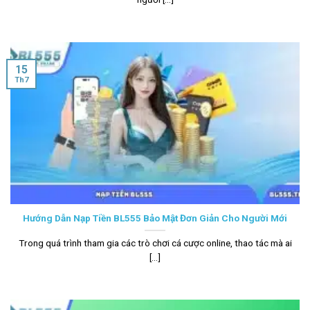
15
Th7
Hướng Dẫn Nạp Tiền BL555 Bảo Mật Đơn Giản Cho Người Mới
Trong quá trình tham gia các trò chơi cá cược online, thao tác mà ai
[...]