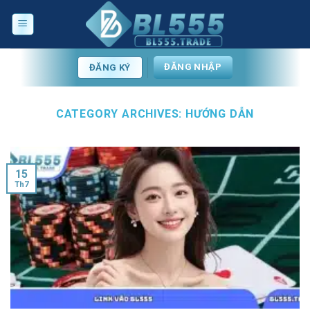
Skip
to
content
ĐĂNG NHẬP
ĐĂNG KÝ
CATEGORY ARCHIVES:
HƯỚNG DẪN
15
Th7